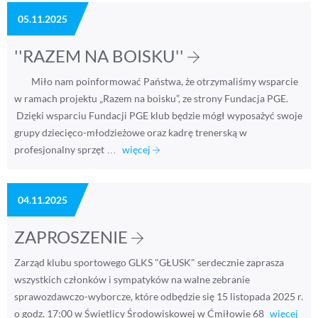
05.11.2025
''RAZEM NA BOISKU''
Miło nam poinformować Państwa, że otrzymaliśmy wsparcie
w ramach projektu „Razem na boisku”, ze strony Fundacja PGE.
Dzięki wsparciu Fundacji PGE klub będzie mógł wyposażyć swoje
grupy dziecięco-młodzieżowe oraz kadrę trenerską w
profesjonalny sprzęt …
więcej
04.11.2025
ZAPROSZENIE
Zarząd klubu sportowego GLKS "GŁUSK" serdecznie zaprasza
wszystkich członków i sympatyków na walne zebranie
sprawozdawczo-wyborcze, które odbędzie się 15 listopada 2025 r.
o godz. 17:00 w Świetlicy Środowiskowej w Ćmiłowie 68
więcej